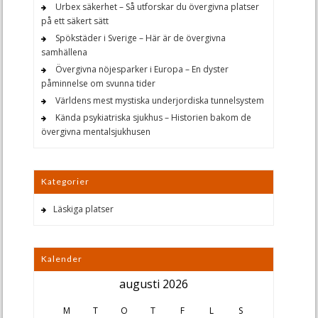
Urbex säkerhet – Så utforskar du övergivna platser
på ett säkert sätt
Spökstäder i Sverige – Här är de övergivna
samhällena
Övergivna nöjesparker i Europa – En dyster
påminnelse om svunna tider
Världens mest mystiska underjordiska tunnelsystem
Kända psykiatriska sjukhus – Historien bakom de
övergivna mentalsjukhusen
Kategorier
Läskiga platser
Kalender
augusti 2026
M
T
O
T
F
L
S