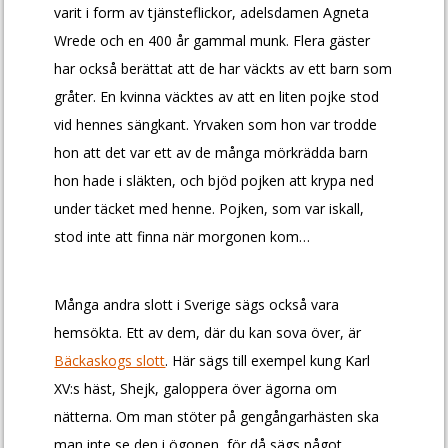
varit i form av tjänsteflickor, adelsdamen Agneta
Wrede och en 400 år gammal munk. Flera gäster
har också berättat att de har väckts av ett barn som
gråter. En kvinna väcktes av att en liten pojke stod
vid hennes sängkant. Yrvaken som hon var trodde
hon att det var ett av de många mörkrädda barn
hon hade i släkten, och bjöd pojken att krypa ned
under täcket med henne. Pojken, som var iskall,
stod inte att finna när morgonen kom…
Många andra slott i Sverige sägs också vara
hemsökta. Ett av dem, där du kan sova över, är
Bäckaskogs slott
. Här sägs till exempel kung Karl
XV:s häst, Shejk, galoppera över ägorna om
nätterna. Om man stöter på gengångarhästen ska
man inte se den i ögonen, för då sägs något