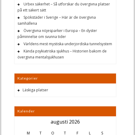
Urbex säkerhet – Så utforskar du övergivna platser
på ett säkert sätt
Spökstäder i Sverige – Här är de övergivna
samhällena
Övergivna nöjesparker i Europa – En dyster
påminnelse om svunna tider
Världens mest mystiska underjordiska tunnelsystem
Kända psykiatriska sjukhus – Historien bakom de
övergivna mentalsjukhusen
Kategorier
Läskiga platser
Kalender
augusti 2026
M
T
O
T
F
L
S