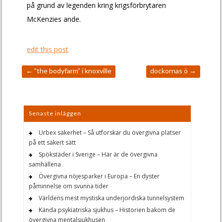
på grund av legenden kring krigsförbrytaren
McKenzies ande.
edit this post
←
”the bodyfarm” i knoxville
dockornas ö
→
Senaste inläggen
Urbex säkerhet – Så utforskar du övergivna platser
på ett säkert sätt
Spökstäder i Sverige – Här är de övergivna
samhällena
Övergivna nöjesparker i Europa – En dyster
påminnelse om svunna tider
Världens mest mystiska underjordiska tunnelsystem
Kända psykiatriska sjukhus – Historien bakom de
övergivna mentalsjukhusen